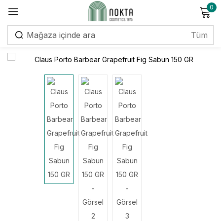
0
Giriş yap
Beni hatırla
Şifremi unuttum?
Giriş yap
Hesap oluştur