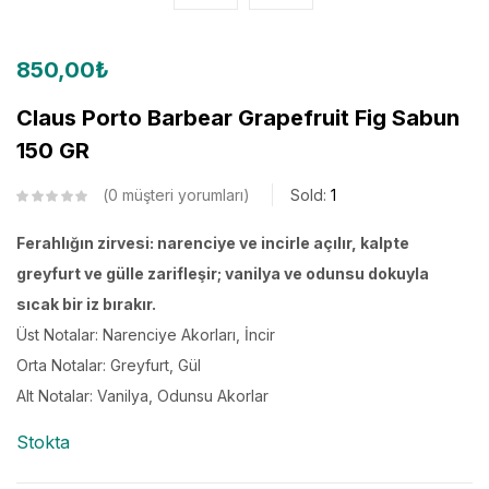
850,00
₺
Claus Porto Barbear Grapefruit Fig Sabun
150 GR
0
müşteri yorumları
Sold:
1
Ferahlığın zirvesi: narenciye ve incirle açılır, kalpte
greyfurt ve gülle zarifleşir; vanilya ve odunsu dokuyla
sıcak bir iz bırakır.
Üst Notalar: Narenciye Akorları, İncir
Orta Notalar: Greyfurt, Gül
Alt Notalar: Vanilya, Odunsu Akorlar
Stokta