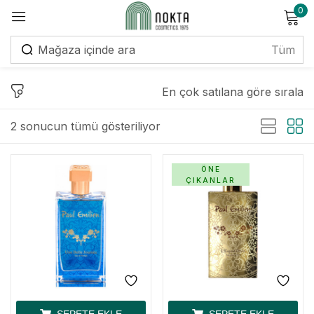
0
Giriş yap
En çok satılana göre sırala
2 sonucun tümü gösteriliyor
Beni hatırla
Şifremi unuttum?
ÖNE
ÇIKANLAR
Giriş yap
Hesap oluştur